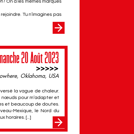
 Oh ! On a les mêmes marques
e rejoindre. Tu n’imagines pas
manche 20 Août 2023
>>>>>
owhere, Oklahoma, USA
 traversé la vague de chaleur.
de nœuds pour m’adapter et
res et beaucoup de doutes.
Nouveau-Mexique, le Nord du
 horaires. [...]