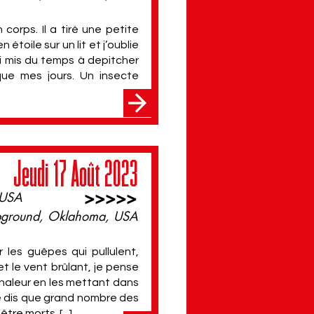
 corps. Il a tiré une petite
étoile sur un lit et j’oublie
ai mis du temps à depitcher
ue mes jours. Un insecte
Jeudi 17 Août 2023
>>>>>
 USA
ground, Oklahoma, USA
 les guêpes qui pullulent,
t le vent brûlant, je pense
chaleur en les mettant dans
e dis que grand nombre des
re morts. [...]