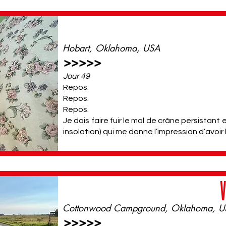
Hobart, Oklahoma, USA
>>>>>
Jour 49
Repos.
Repos.
Repos.
Je dois faire fuir le mal de crâne persistant e
insolation) qui me donne l’impression d’avoir la
V
Cottonwood Campground, Oklahoma, 
>>>>>