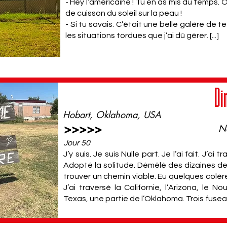
- Hey l’américaine ! Tu en as mis du temps.
de cuisson du soleil sur la peau !
- Si tu savais. C’était une belle galère de t
les situations tordues que j’ai dû gérer. [...]
Di
Hobart, Oklahoma, USA
>>>>>
N
Jour 50
J’y suis. Je suis Nulle part. Je l’ai fait. J’ai
Adopté la solitude. Démêlé des dizaines 
trouver un chemin viable. Eu quelques colè
J’ai traversé la Californie, l’Arizona, le 
Texas, une partie de l’Oklahoma. Trois fuseaux