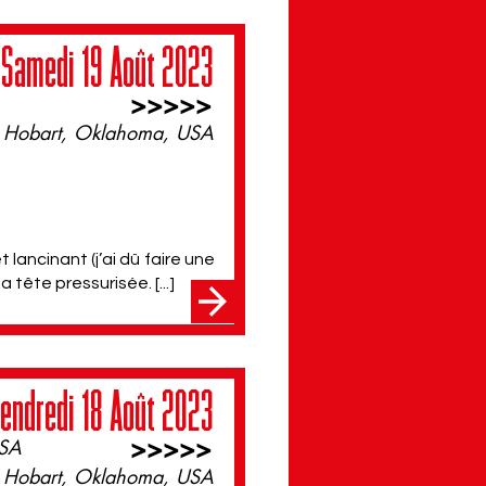
Samedi 19 Août 2023
>>>>>
Hobart, Oklahoma, USA
t lancinant (j’ai dû faire une
 tête pressurisée. [...]
endredi 18 Août 2023
>>>>>
USA
Hobart, Oklahoma, USA