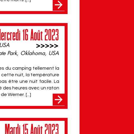
ercredi 16 Août 2023
>>>>>
 USA
ate Park, Oklahoma, USA
ées du camping tellement la
t cette nuit, la température
s être une nuit facile. La
llé des heures avec un raton
de Werner. [...]
Mardi 15 Août 2023