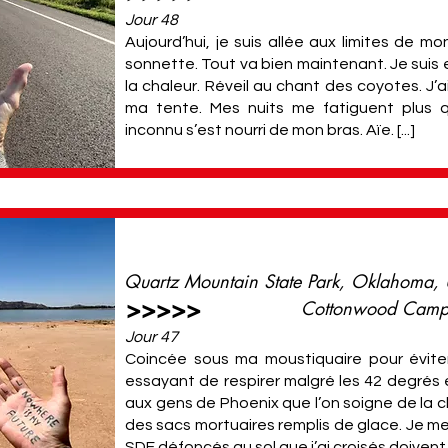
Jour 48
Aujourd’hui, je suis allée aux limites de mon
sonnette. Tout va bien maintenant. Je suis en 
la chaleur. Réveil au chant des coyotes. J’
ma tente. Mes nuits me fatiguent plus q
inconnu s’est nourri de mon bras. Aïe. [...]
Quartz Mountain State Park, Oklahoma,
>>>>>
Cottonwood Camp
Jour 47
Coincée sous ma moustiquaire pour éviter
essayant de respirer malgré les 42 degrés e
aux gens de Phoenix que l’on soigne de la 
des sacs mortuaires remplis de glace. Je m
SDF défoncés au sol que j’ai croisés doivent êt