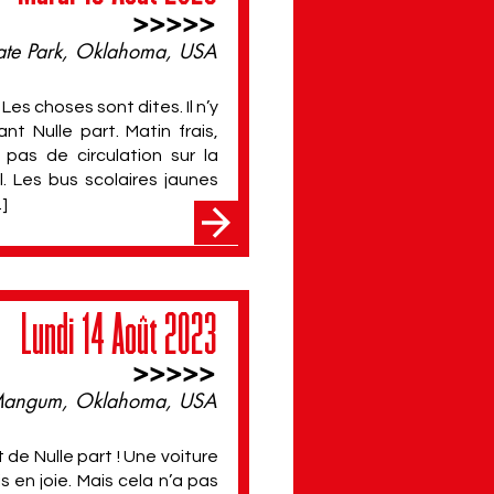
>>>>>
ate Park, Oklahoma, USA
es choses sont dites. Il n’y
t Nulle part. Matin frais,
 pas de circulation sur la
l. Les bus scolaires jaunes
.]
Lundi 14 Août 2023
>>>>>
angum, Oklahoma, USA
t de Nulle part ! Une voiture
s en joie. Mais cela n’a pas