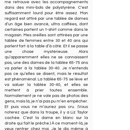
me retrouve avec les accompagnements
dans des mini-bols de polystyrène. C’est
suffisamment lourd pour être assez. Mon
regard est attiré par une tablée de dames
d’un âge bien avancé, ultra coiffées, dont
certaines portent un t-shirt comme dans le
magasin. Mes oreilles sont attirées par une
tablée de femmes entre 30 et 40 ans qui
parlent fort à la table d’à côté. Et il se passe
une chose mystérieuse. Alors
qu’apparemment elles ne se connaissent
pas, une des dames de la tablée 65-75 ans
va parler à la tablée 30-40. Je n’entends
pas ce qu’elles se disent, mais le résultat
est phénoménal. La tablée 65-75 se lève et
va saluer la tablée 30-40, et elles se
mettent à prier toutes ensemble.
Normalement je ne vole pas de photos des
gens, mais là, je n’ai pas pu m’en empêcher.
Et puis vous ne m’auriez pas cru. (Vous
noterez que dans la troupe, il y a Liz Taylor
cachée. C’est la dame en blanc sur la
droite qui fait le prêche.) À ce moment-là, je
veux rentrer chez moi. Je le dis même à