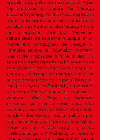
épisode très drôle de mon dernier Road
Trip américain en voiture. De Chicago
jusqu’au Wyoming, là où se trouve la Devil’s
Tower, tu te prends une route toute droite
pendant des heures et des heures. Il n’y a
rien à regarder, c’est plat. Même en
voiture avec de la bonne musique et un
merveilleux compagnon de voyage, tu
t’ennuies sévère au bout d’un moment.
Une route impossible à faire à pied. Tu
entres sur cette route le matin, elle n’a pas
changé dans l’après-midi, c’est comme un
vieux jeu vidéo qui aurait buggé. Et c’est là
que ça devient très fort. En plein Dakota du
sud, juste avant les Badlands, au moment
où tu commences à t’ennuyer, apparaît un
panneau. Wall Drug. Un panneau
immense, peint à la main avec des
couleurs vives. C’est le début d’une série.
Pendant des heures, tous les miles à peu
près, un nouveau panneau coloré surgit au
milieu de rien. À Wall Drug il y a les
meilleurs burgers. À Wall Drug on t’offre le
café. À Wall Drug il y a des dinosaures. À