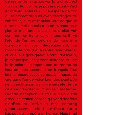
de restos. Je n’irai pas voir la grotte, c’est
trop loin. Par contre, je passe devant « Wild
Animal Adventures ». Une espèce de zoo
qui te promet de jouer avec des dingos, de
voir félins, ours et requins. Tout ce que je
déteste. Mais je suis très en avance pour
planter ma tente, alors je vais aller voir
comment on traite les animaux ici. Et vu
l’état de l’entrée, cela ne doit pas être
agréable à voir. Heureusement, on
n’accepte pas que je rentre avec Werner
ou que je le gare quelque part. Tant mieux,
je m’épargne une grosse tristesse et une
belle colère. Je repars tout de même en
insultant copieusement en français. Plus
loin, le musée Jesse James. Un musée de
cire qui a l’air de valoir bien des points. Je
ne connaîtrai jamais la vie secrète de ce
célèbre gangster du Missouri, c’est fermé.
Grande déception. Je fais le plein d’eau
dans une station-service qui vend des feux
d’artifice et j’arrive à mon camping
généreusement offert par Desra. Cette
fois pas de tempête à l’horizon. Mais il fait