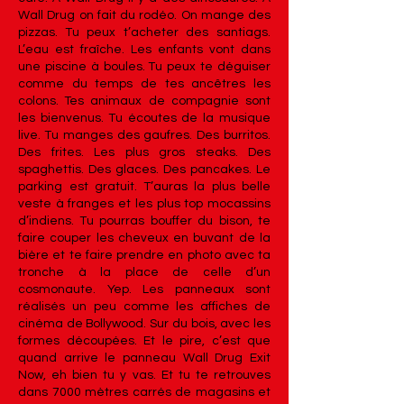
Wall Drug on fait du rodéo. On mange des
pizzas. Tu peux t’acheter des santiags.
L’eau est fraîche. Les enfants vont dans
une piscine à boules. Tu peux te déguiser
comme du temps de tes ancêtres les
colons. Tes animaux de compagnie sont
les bienvenus. Tu écoutes de la musique
live. Tu manges des gaufres. Des burritos.
Des frites. Les plus gros steaks. Des
spaghettis. Des glaces. Des pancakes. Le
parking est gratuit. T’auras la plus belle
veste à franges et les plus top mocassins
d’indiens. Tu pourras bouffer du bison, te
faire couper les cheveux en buvant de la
bière et te faire prendre en photo avec ta
tronche à la place de celle d’un
cosmonaute. Yep. Les panneaux sont
réalisés un peu comme les affiches de
cinéma de Bollywood. Sur du bois, avec les
formes découpées. Et le pire, c’est que
quand arrive le panneau Wall Drug Exit
Now, eh bien tu y vas. Et tu te retrouves
dans 7000 mètres carrés de magasins et