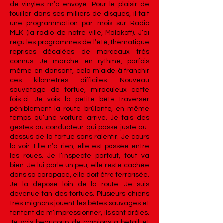
de vinyles m’a envoyé. Pour le plaisir de
fouiller dans ses milliers de disques, il fait
une programmation par mois sur Radio
MLK (la radio de notre ville, Malakoff). J’ai
reçu les programmes de l’été, thématique
reprises décalées de morceaux très
connus. Je marche en rythme, parfois
même en dansant, cela m’aide à franchir
ces kilomètres difficiles. Nouveau
sauvetage de tortue, miraculeux cette
fois-ci. Je vois la petite bête traverser
péniblement la route brûlante, en même
temps qu’une voiture arrive. Je fais des
gestes au conducteur qui passe juste au-
dessus de la tortue sans ralentir. Je cours
la voir. Elle n’a rien, elle est passée entre
les roues. Je l’inspecte partout, tout va
bien. Je lui parle un peu, elle reste cachée
dans sa carapace, elle doit être terrorisée.
Je la dépose loin de la route. Je suis
devenue fan des tortues. Plusieurs chiens
très mignons jouent les bêtes sauvages et
tentent de m’impressionner, ils sont drôles.
Je vois beaucoup de camions à bétail et