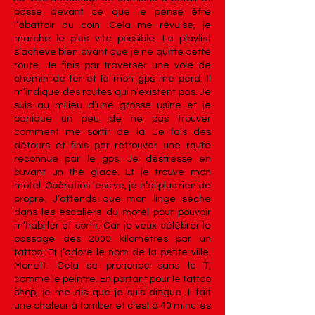
passe devant ce que je pense être
l’abattoir du coin. Cela me révulse, je
marche le plus vite possible. La playlist
s’achève bien avant que je ne quitte cette
route. Je finis par traverser une voie de
chemin de fer et là mon gps me perd. Il
m’indique des routes qui n’existent pas. Je
suis au milieu d’une grosse usine et je
panique un peu de ne pas trouver
comment me sortir de là. Je fais des
détours et finis par retrouver une route
reconnue par le gps. Je déstresse en
buvant un thé glacé. Et je trouve mon
motel. Opération lessive, je n’ai plus rien de
propre. J’attends que mon linge sèche
dans les escaliers du motel pour pouvoir
m’habiller et sortir. Car je veux célébrer le
passage des 2000 kilomètres par un
tattoo. Et j’adore le nom de la petite ville.
Monett. Cela se prononce sans le T,
comme le peintre. En partant pour le tattoo
shop, je me dis que je suis dingue. Il fait
une chaleur à tomber et c’est à 40 minutes