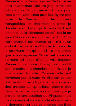
Werner et moi. Des vitamines. De la crème
ultra hydratante qui soigne aussi les
tattoos frais. Du pansement liquide pour
mes pieds. Une pince pour les rayons des
roues de Werner. Et des choses
mangeables. En cherchant la pince, je
discute avec Jason qui travaille là. Il est
irlandais. Je lui demande ce qu’il fait là en
plein Oklahoma. Le mariage me dit-il. Mais
maintenant il est divorcé et il n’a qu’un
souhait : retourner en Europe. À cause de
la nourriture m’explique-t-il. Tu m’étonnes
que je le comprenne. On se met à rire des
horreurs culinaires d’ici. Je vais déposer
Werner à mon motel du soir, il est trop tôt
pour prendre ma chambre. Tant mieux, je
vais visiter la ville. Comme elle est
traversée par la route 66, elle cultive ses
bâtiments anciens. Il y a même un cinéma
des années 30 qui diffuse encore des
films. Je rentre dans un magasin que je
crois être une boutique de fringues, mais
c’est un endroit où l’on brode et imprime à
la demande sur des vêtements. Les filles