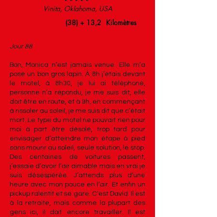
Vinita, Oklahoma, USA
(38) + 13,2
Kilomètres
Jour 88
Bon, Monica n’est jamais venue. Elle m’a
posé un bon gros lapin. À 8h j’étais devant
le motel, à 8h30, je lui ai téléphoné,
personne n’a répondu, je me suis dit, elle
doit être en route, et à 9h, en commençant
à rissoler au soleil, je me suis dit que c’était
mort. Le type du motel ne pouvait rien pour
moi à part être désolé, trop tard pour
envisager d’atteindre mon étape à pied
sans mourir au soleil, seule solution, le stop.
Des centaines de voitures passent,
j’essaie d’avoir l’air aimable mais en vrai je
suis désespérée. J’attends plus d’une
heure avec mon pouce en l’air. Et enfin un
pickup ralentit et se gare. C’est David. Il est
à la retraite, mais comme la plupart des
gens ici, il doit encore travailler. Il est