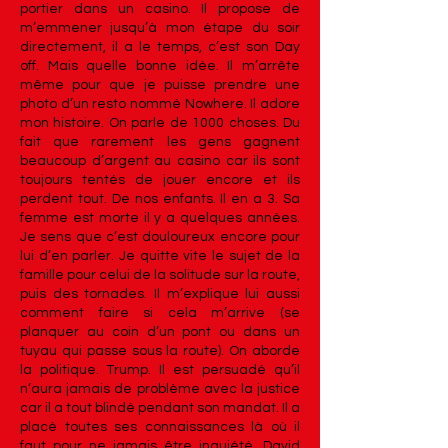
portier dans un casino. Il propose de
m’emmener jusqu’à mon étape du soir
directement, il a le temps, c’est son Day
off. Mais quelle bonne idée. Il m’arrête
même pour que je puisse prendre une
photo d’un resto nommé Nowhere. Il adore
mon histoire. On parle de 1000 choses. Du
fait que rarement les gens gagnent
beaucoup d’argent au casino car ils sont
toujours tentés de jouer encore et ils
perdent tout. De nos enfants. Il en a 3. Sa
femme est morte il y a quelques années.
Je sens que c’est douloureux encore pour
lui d’en parler. Je quitte vite le sujet de la
famille pour celui de la solitude sur la route,
puis des tornades. Il m’explique lui aussi
comment faire si cela m’arrive (se
planquer au coin d’un pont ou dans un
tuyau qui passe sous la route). On aborde
la politique. Trump. Il est persuadé qu’il
n’aura jamais de problème avec la justice
car il a tout blindé pendant son mandat. Il a
placé toutes ses connaissances là où il
faut pour ne jamais être inquiété. David