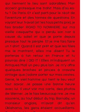
qui tiennent le lieu sont adorables. Mon
accent grotesque me trahit. Mais d’où es-
tu ? De Paris. Et c’est parti pour le récit de
l’aventure et des tonnes de questions. En
voyant leur travail (et les tous petits prix), je
fais broder ROAD TO NOWHERE sur ma
vieille casquette qui a perdu son noir à
cause du soleil et que je porte depuis
presque tout le périple. Et je me fais faire
un t-shirt. Quand il est prêt et que les filles
me le montrent, elles me disent Tu le
porteras à ton retour en France et tu
pourras dire I DID IT ! Elles m’indiquent un
Antiques Mall un peu plus loin. Je m’y offre
quelques broches et pinces à cravate
vintage que j’adore porter sur mes vestes.
Gene, le vieil homme qui tient le lieu veut
tout savoir. Je passe une bonne heure
avec lui. Il veut voir ma carte, des photos
de Werner. Je le fais beaucoup rire. Je me
souviens, au tout début du trip, Barnaby, un
monsieur anglais, m’avait dit qu’en
Oklahoma, les gens étaient accueillants.