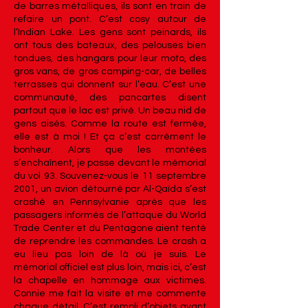
de barres métalliques, ils sont en train de
refaire un pont. C’est cosy autour de
l’Indian Lake. Les gens sont peinards, ils
ont tous des bateaux, des pelouses bien
tondues, des hangars pour leur moto, des
gros vans, de gros camping-car, de belles
terrasses qui donnent sur l’eau. C’est une
communauté, des pancartes disent
partout que le lac est privé. Un beau nid de
gens aisés. Comme la route est fermée,
elle est à moi ! Et ça c’est carrément le
bonheur. Alors que les montées
s’enchaînent, je passe devant le mémorial
du vol 93. Souvenez-vous le 11 septembre
2001, un avion détourné par Al-Qaïda s’est
crashé en Pennsylvanie après que les
passagers informés de l’attaque du World
Trade Center et du Pentagone aient tenté
de reprendre les commandes. Le crash a
eu lieu pas loin de là où je suis. Le
mémorial officiel est plus loin, mais ici, c’est
la chapelle en hommage aux victimes.
Connie me fait la visite et me commente
chaque détail. C’est rempli d’objets ayant