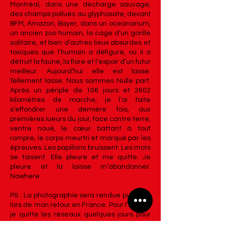
Montréal, dans une décharge sauvage,
des champs pollués au glyphosate, devant
BFM, Amazon, Bayer, dans un oceanarium,
un ancien zoo humain, la cage d’un gorille
solitaire, et bien d’autres lieux absurdes et
toxiques que l’humain a défiguré, où il a
détruit la faune, la flore et l’espoir d’un futur
meilleur. Aujourd’hui elle est lasse.
Tellement lasse. Nous sommes Nulle part.
Après un périple de 106 jours et 2602
kilomètres de marche, je l’ai faite
s’effondrer une dernière fois, aux
premières lueurs du jour, face contre terre,
ventre noué, le cœur battant à tout
rompre, le corps meurtri et marqué par les
épreuves. Les papillons bruissent. Les mots
se taisent. Elle pleure et me quitte. Je
pleure et la laisse m’abandonner.
Nowhere.
PS : La photographie sera rendue publique
lors de mon retour en France. Pour l’instant
je quitte les réseaux quelques jours pour
filer vers un autre projet, sur le site du