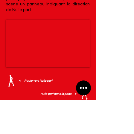
scène un panneau indiquant la direction
de Nulle part.
<
Route vers Nulle part
>
Nulle part dans la peau
La publication de ce journal est une
commande du FRAC Bourgogne dans le
cadre de son projet sur le récit et ses formes.