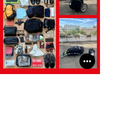
<
Journal de marche vers Nulle part
Jeudi 12 Mai 2022
>
La publication de ce journal est une
commande du FRAC Bourgogne dans le